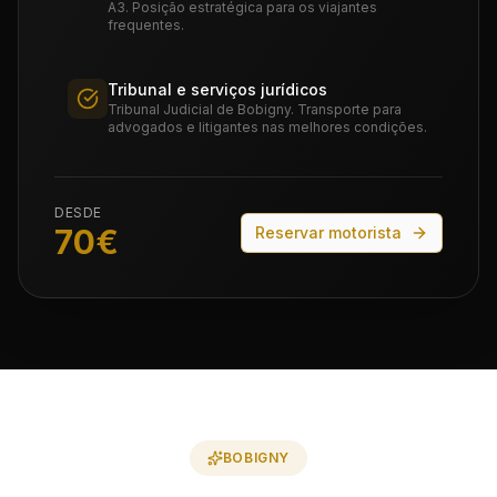
A3. Posição estratégica para os viajantes
frequentes.
Tribunal e serviços jurídicos
Tribunal Judicial de Bobigny. Transporte para
advogados e litigantes nas melhores condições.
DESDE
70
€
Reservar motorista
BOBIGNY