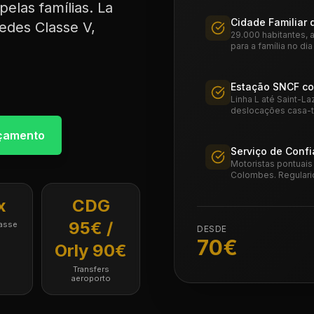
elas famílias. La
Cidade Familiar 
edes Classe V,
29.000 habitantes, 
para a família no dia 
Estação SNCF co
Linha L até Saint-L
deslocações casa-t
rçamento
Serviço de Conf
Motoristas pontuais
Colombes. Regulari
x
CDG
95€ /
asse
DESDE
70
€
Orly 90€
Transfers
aeroporto