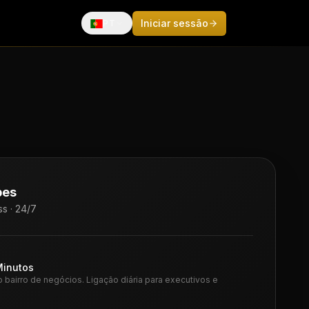
Iniciar sessão
PT
Français
English
Español
Deutsch
Italiano
Português
bes
中文
s · 24/7
日本語
Minutos
bairro de negócios. Ligação diária para executivos e