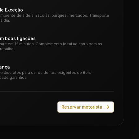
de Exceção
ambiente de aldeia. Escolas, parques, mercados. Transporte
a dia.
m boas ligações
azare em 12 minutos. Complemento ideal ao carro para as
rabalho.
iança
 e discretos para os residentes exigentes de Bois-
dade garantida.
Reservar motorista