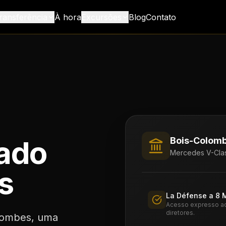
ransferência
À hora
Excursões
Blog
Contato
vado
Bois-Colom
Mercedes V-Clas
s
La Défense a 8 
Acesso expresso ao 
diretores.
olombes, uma