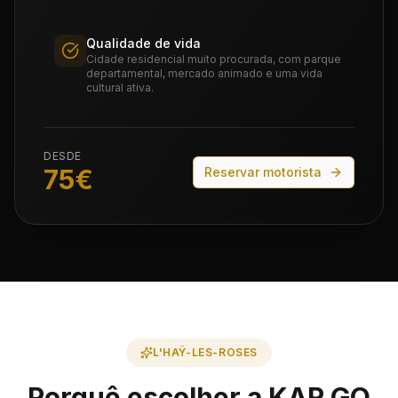
Qualidade de vida
Cidade residencial muito procurada, com parque
departamental, mercado animado e uma vida
cultural ativa.
DESDE
75
€
Reservar motorista
L'HAŸ-LES-ROSES
Porquê escolher a KAR GO