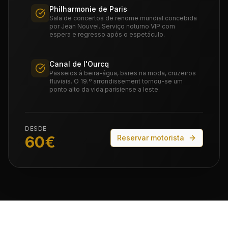
Philharmonie de Paris
Sala de concertos de renome mundial concebida
por Jean Nouvel. Serviço noturno VIP com
espera e regresso após o espetáculo.
Canal de l'Ourcq
Passeios à beira-água, bares na moda, cruzeiros
fluviais. O 19.º arrondissement tornou-se um
ponto alto da vida parisiense a leste.
DESDE
60
€
Reservar motorista