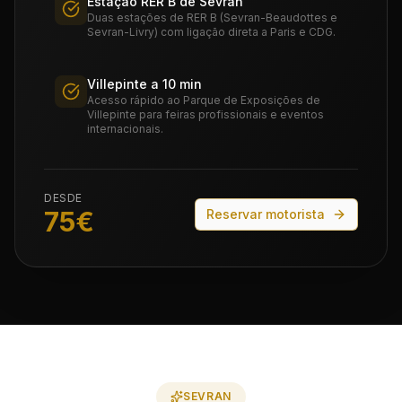
Estação RER B de Sevran
Duas estações de RER B (Sevran-Beaudottes e
Sevran-Livry) com ligação direta a Paris e CDG.
Villepinte a 10 min
Acesso rápido ao Parque de Exposições de
Villepinte para feiras profissionais e eventos
internacionais.
DESDE
75
€
Reservar motorista
SEVRAN