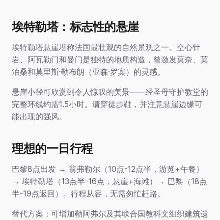
埃特勒塔：标志性的悬崖
埃特勒塔悬崖堪称法国最壮观的自然景观之一。空心针
岩、阿瓦勒门和曼门是独特的地质构造，曾激发莫奈、莫
泊桑和莫里斯·勒布朗（亚森·罗宾）的灵感。
悬崖小径可欣赏到令人惊叹的美景——经圣母守护教堂的
完整环线约需1.5小时。请穿徒步鞋，并注意悬崖边缘可
能出现的强风。
理想的一日行程
巴黎8点出发 → 翁弗勒尔（10点-12点半，游览+午餐）
→ 埃特勒塔（13点半-16点，悬崖+海滩）→ 巴黎（18点
半-19点返回）。行程从容，无需匆忙赶路。
替代方案：可增加勒阿弗尔及其联合国教科文组织建筑遗