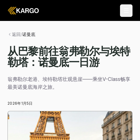
返回
/
诺曼底
从巴黎前往翁弗勒尔与埃特
勒塔：诺曼底一日游
翁弗勒尔老港、埃特勒塔壮观悬崖——乘坐V-Class畅享
最美诺曼底海岸之旅。
2026年1月5日