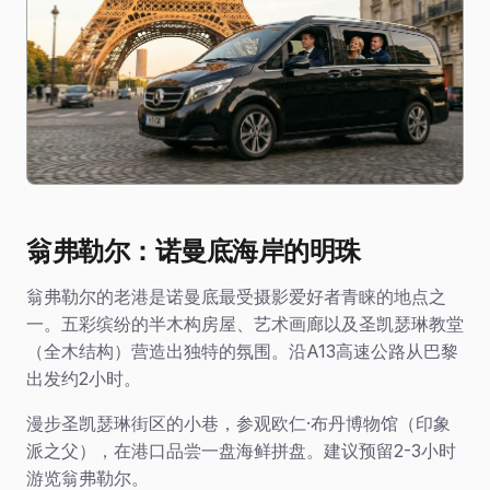
翁弗勒尔：诺曼底海岸的明珠
翁弗勒尔的老港是诺曼底最受摄影爱好者青睐的地点之
一。五彩缤纷的半木构房屋、艺术画廊以及圣凯瑟琳教堂
（全木结构）营造出独特的氛围。沿A13高速公路从巴黎
出发约2小时。
漫步圣凯瑟琳街区的小巷，参观欧仁·布丹博物馆（印象
派之父），在港口品尝一盘海鲜拼盘。建议预留2-3小时
游览翁弗勒尔。