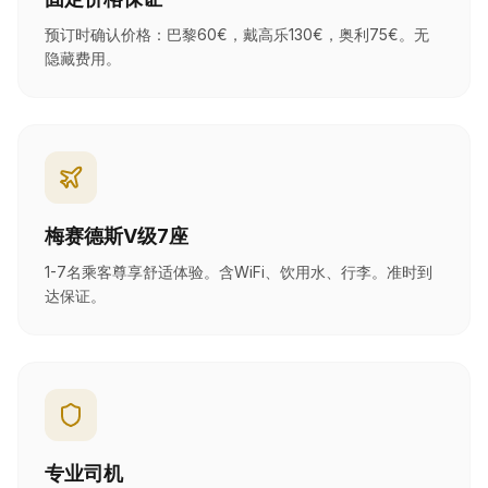
预订时确认价格：巴黎60€，戴高乐130€，奥利75€。无
隐藏费用。
梅赛德斯V级7座
1-7名乘客尊享舒适体验。含WiFi、饮用水、行李。准时到
达保证。
专业司机