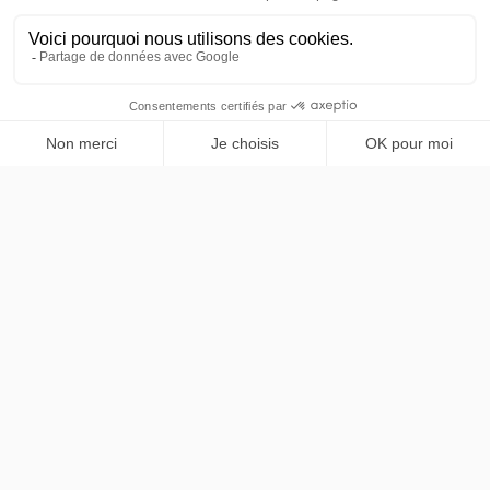
巴黎及法兰西岛大区尊享私人出行服务。Mercedes Classe
V，法英双语专业司机。
NAVIGATION
首页
SERVICES
服务项目