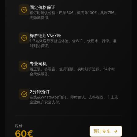
固定价格保证
预订时确认价格：巴黎60€，戴高乐130€，奥利75€。
无隐藏费用。
梅赛德斯V级7座
1-7名乘客尊享舒适体验。含WiFi、饮用水、行李。准
时到达保证。
专业司机
着正装、多语言、低调谨慎。实时航班追踪。24小时
全天候服务。
2分钟预订
在线或WhatsApp预订。即时确认。支持在线、车上或
企业账户安全支付。
起价
60
€
预订专车