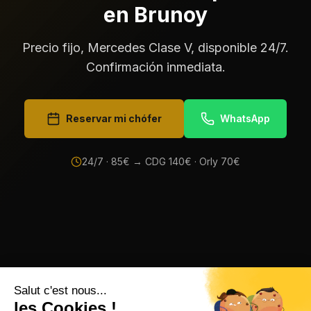
en Brunoy
Precio fijo, Mercedes Clase V, disponible 24/7.
Confirmación inmediata.
Reservar mi chófer
WhatsApp
24/7 ·
85
€ → CDG
140
€ · Orly
70
€