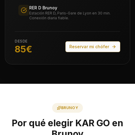
RER D Brunoy
Estación RER D, Paris-Gare de Lyon en 30 min.
Conexión diaria fiable.
DESDE
85
€
Reservar mi chófer
BRUNOY
Por qué elegir KAR GO en
Brunoy