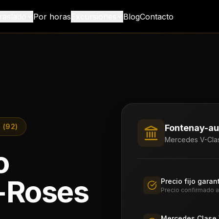
raslado
Por horas
Excursiones
Blog
Contacto
 (92)
Fontenay-a
Mercedes V-Clas
o
-Roses
Precio fijo garan
Precio confirmado al
Mercedes Clase 