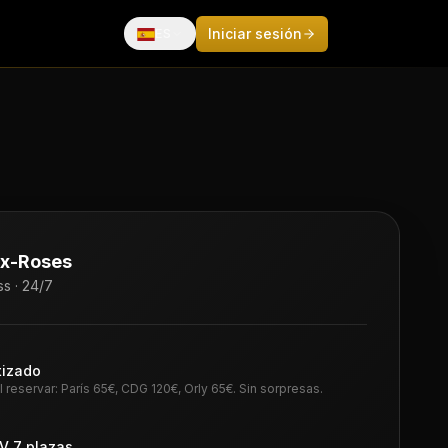
Iniciar sesión
ES
Français
English
Español
Deutsch
Italiano
Português
ux-Roses
中文
s · 24/7
日本語
tizado
 reservar: París 65€, CDG 120€, Orly 65€. Sin sorpresas.
V 7 plazas