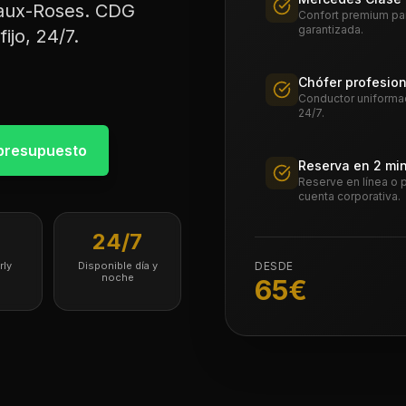
-aux-Roses. CDG
Confort premium para
garantizada.
ijo, 24/7.
Chófer profesion
Conductor uniformad
24/7.
presupuesto
Reserva en 2 mi
Reserve en línea o 
cuenta corporativa.
€
24/7
rly
Disponible día y
DESDE
noche
65
€