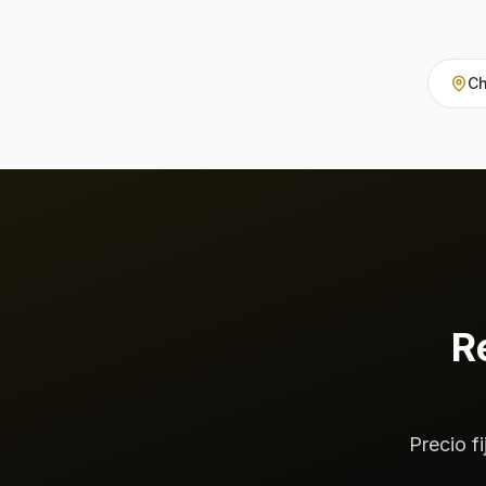
Ch
R
Precio f