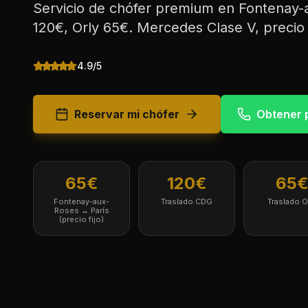
Servicio de chófer premium en Fontenay
120€, Orly 65€. Mercedes Clase V, precio f
4.9/5
Reservar mi chófer
Obtener 
65€
120€
65
Fontenay-aux-
Traslado CDG
Traslado O
Roses ↔ París
(precio fijo)