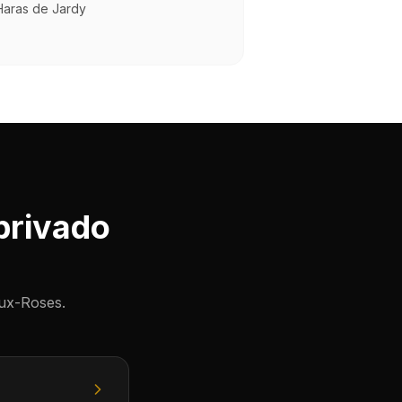
Haras de Jardy
privado
ux-Roses.