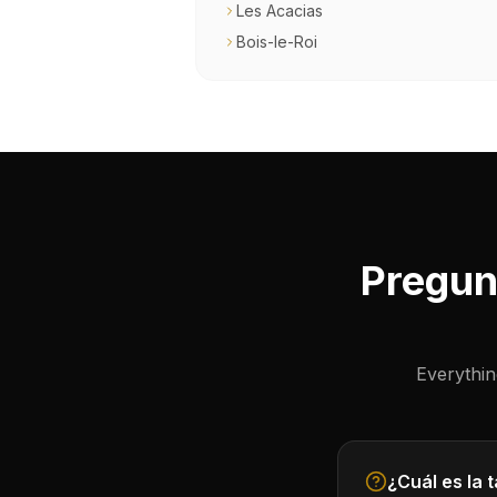
Les Acacias
Bois-le-Roi
Pregun
Everythi
¿Cuál es la 