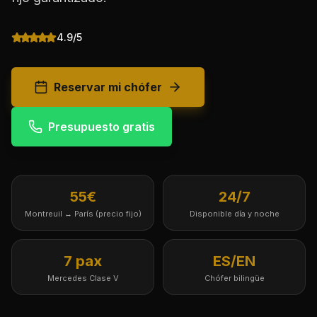
4.9/5
Reservar mi chófer
Presupuesto gratis
55€
24/7
Montreuil ↔ París (precio fijo)
Disponible día y noche
7 pax
ES/EN
Mercedes Clase V
Chófer bilingüe