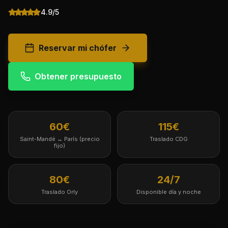
4.9/5
Reservar mi chófer
Obtener presupuesto
60€
115€
Saint-Mandé ↔ París (precio
Traslado CDG
fijo)
80€
24/7
Traslado Orly
Disponible día y noche