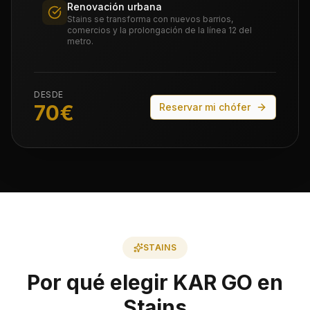
Renovación urbana
Stains se transforma con nuevos barrios,
comercios y la prolongación de la línea 12 del
metro.
DESDE
70
€
Reservar mi chófer
STAINS
Por qué elegir KAR GO en
Stains