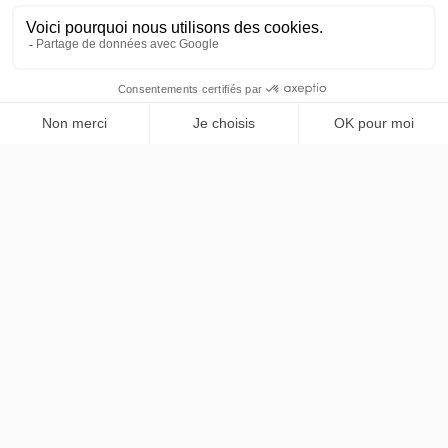
パリおよびイル＝ド＝フランス地域のプレミアム専属送迎
サービス。Mercedes Classe V、仏英バイリンガルのプロ
フェッショナルドライバー。
NAVIGATION
ホーム
SERVICES
サービス