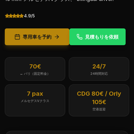
4.9/5
専用車を予約
見積もりを依頼
70€
24/7
↔ パリ（固定料金）
24時間対応
7 pax
CDG 80€ / Orly
105€
メルセデスVクラス
空港送迎