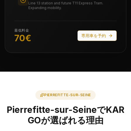
Line 13 station and future T11 Express Tram.
Expanding mobility.
最低料金
70
€
専用車を予約
PIERREFITTE-SUR-SEINE
Pierrefitte-sur-SeineでKAR
GOが選ばれる理由