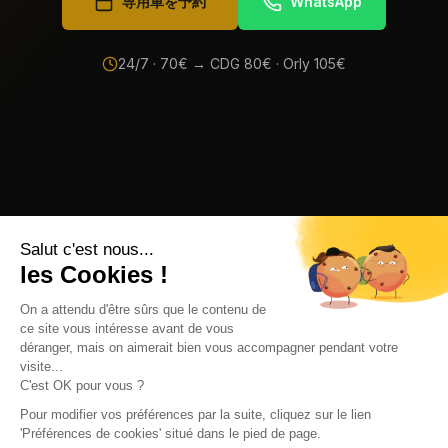
専用車を予約
WhatsApp
24/7 ·
70
€ → CDG
80
€ · Orly
105
€