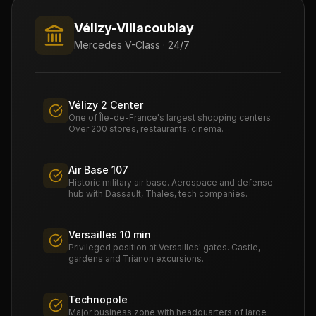
Vélizy-Villacoublay
Mercedes V-Class · 24/7
Vélizy 2 Center
One of Île-de-France's largest shopping centers.
Over 200 stores, restaurants, cinema.
Air Base 107
Historic military air base. Aerospace and defense
hub with Dassault, Thales, tech companies.
Versailles 10 min
Privileged position at Versailles' gates. Castle,
gardens and Trianon excursions.
Technopole
Major business zone with headquarters of large