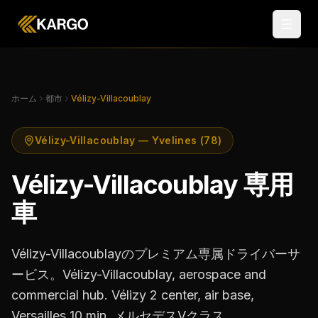
ホーム
都市
Vélizy-Villacoublay
Vélizy-Villacoublay — Yvelines (78)
Vélizy-Villacoublay 専用
車
Vélizy-Villacoublayのプレミアム専属ドライバーサ
ービス。Vélizy-Villacoublay, aerospace and
commercial hub. Vélizy 2 center, air base,
Versailles 10 min. メルセデスVクラス。