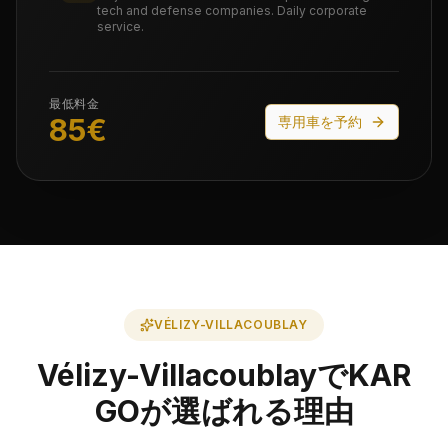
tech and defense companies. Daily corporate
service.
最低料金
85
€
専用車を予約
VÉLIZY-VILLACOUBLAY
Vélizy-VillacoublayでKAR
GOが選ばれる理由