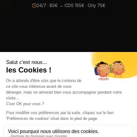
24/7 ·
85
€ → CDG
155
€ · Orly
75
€