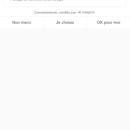
パリおよびイル＝ド＝フランス地域のプレミアム専属送迎
サービス。Mercedes Classe V、仏英バイリンガルのプロ
フェッショナルドライバー。
NAVIGATION
ホーム
SERVICES
サービス
車両紹介
空港送迎
法的情報
料金
時間制チャーター