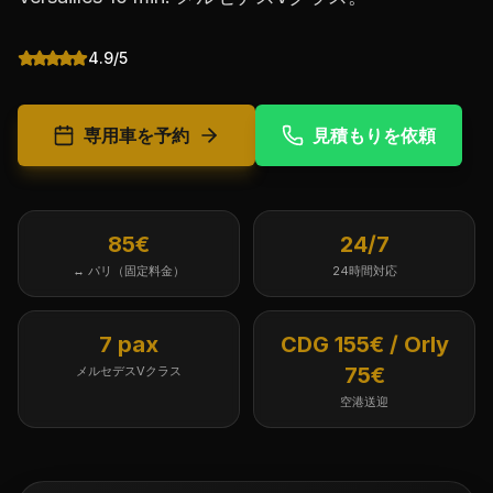
4.9/5
専用車を予約
見積もりを依頼
85€
24/7
↔ パリ（固定料金）
24時間対応
7 pax
CDG 155€ / Orly
75€
メルセデスVクラス
空港送迎