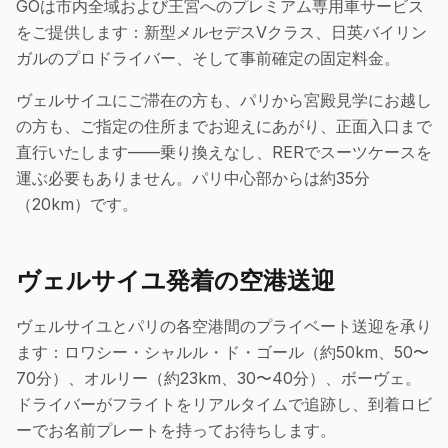
GOは市内全域および王宮へのプレミアム専用車サービス
をご提供します：新型メルセデスVクラス、日英バイリン
ガルのプロドライバー、そして事前確定の固定料金。
ヴェルサイユにご滞在の方も、パリから宮殿見学にお越し
の方も、ご指定の住所までお迎えにあがり、正面入口まで
直行いたします——乗り換えなし、RERでスーツケースを
運ぶ必要もありません。パリ中心部からは約35分
（20km）です。
ヴェルサイユ発着の空港送迎
ヴェルサイユとパリの各空港間のプライベート送迎を承り
ます：ロワシー・シャルル・ド・ゴール（約50km、50〜
70分）、オルリー（約23km、30〜40分）、ボーヴェ。
ドライバーがフライトをリアルタイムで追跡し、到着ロビ
ーでお名前プレートを持ってお待ちします。