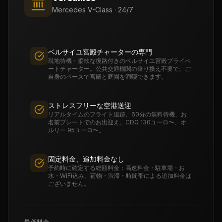
Mercedes V-Class · 24/7
ベルサイユ宮殿チャーターの専門
現地待機・柔軟な復路付きのベルサイユ宮殿プライベ
ートチャーター。公共交通機関の乗り換え不要で、ご
自身のペースで宮殿と庭園を満喫できます。
ストレスフリーな空港送迎
リアルタイムのフライト追跡、60分の無料待機、お
名前プレートでのお出迎え。CDG 130ユーロ〜、オ
ルリー 95ユーロ〜。
固定料金、追加料金なし
予約時に確定する総額料金：高速料金・駐車場・お
水・WiFi込み。荷物・渋滞・時間帯による追加料金は
ございません。
最低料金