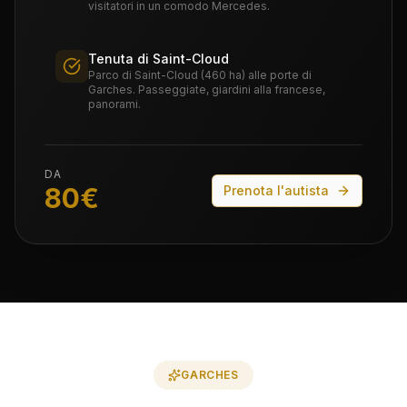
visitatori in un comodo Mercedes.
Tenuta di Saint-Cloud
Parco di Saint-Cloud (460 ha) alle porte di
Garches. Passeggiate, giardini alla francese,
panorami.
DA
80
€
Prenota l'autista
GARCHES