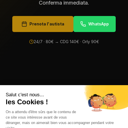
Conferma immediata.
Prenota l'autista
WhatsApp
24/7 ·
80
€ → CDG
140
€ · Orly
90
€