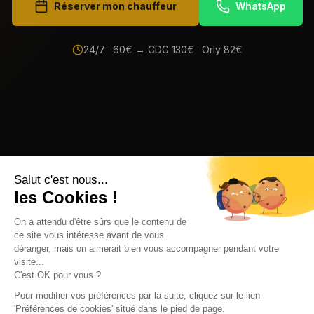
Réserver mon chauffeur
WhatsApp
24/7 ·
60
€ → CDG
130
€ · Orly
82
€