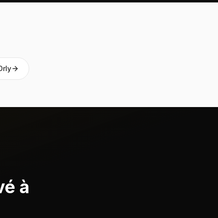
Orly
vé à