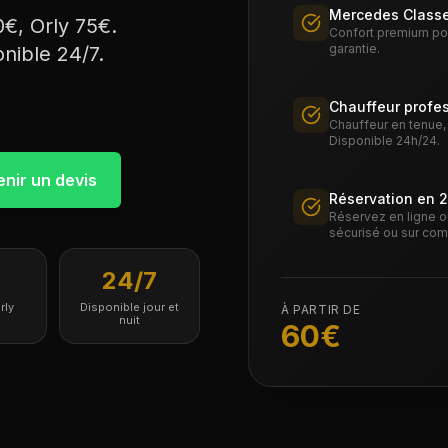
Mercedes Classe
€, Orly 75€.
Confort premium pour
garantie.
onible 24/7.
Chauffeur profe
Chauffeur en tenue, m
Disponible 24h/24.
nir un devis
Réservation en 
Réservez en ligne o
sécurisé ou sur com
24/7
rly
Disponible jour et
À PARTIR DE
nuit
60
€