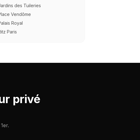
Jardins des Tuileries
Place Vendôme
Palais Royal
Ritz Paris
r privé
1er.