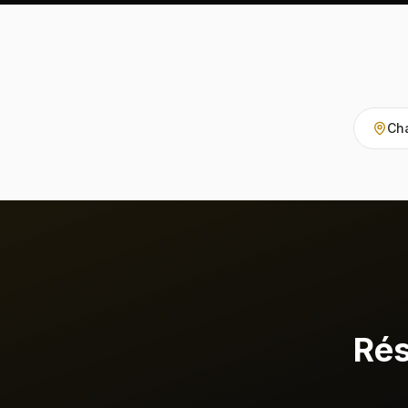
Cha
Rés