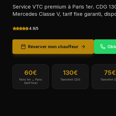
Service VTC premium à Paris 1er. CDG 130
Mercedes Classe V, tarif fixe garanti, disp
4.9/5
Réserver mon chauffeur
Obte
60€
130€
75€
Paris 1er ↔ Paris
Transfert CDG
Transfert O
(tarif fixe)