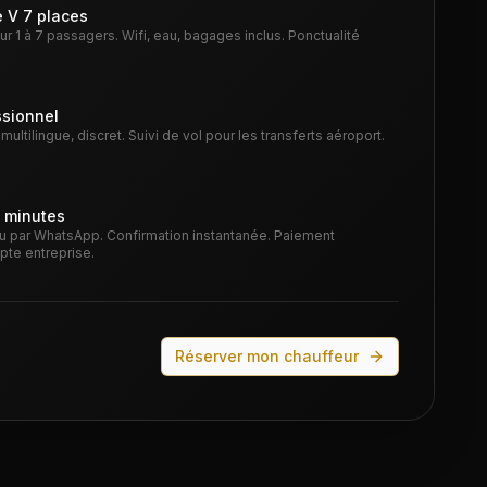
 V 7 places
 1 à 7 passagers. Wifi, eau, bagages inclus. Ponctualité
ssionnel
ultilingue, discret. Suivi de vol pour les transferts aéroport.
2 minutes
u par WhatsApp. Confirmation instantanée. Paiement
pte entreprise.
Réserver mon chauffeur