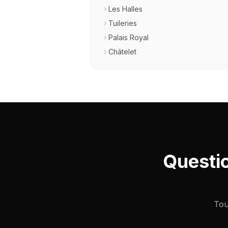
Les Halles
Tuileries
Palais Royal
Châtelet
Questi
Tou