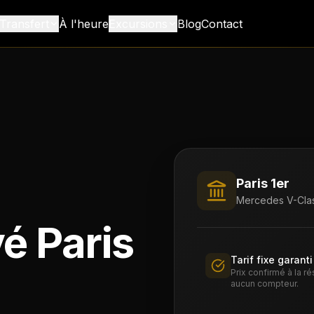
Transfert
À l'heure
Excursions
Blog
Contact
Paris 1er
Mercedes V-Clas
é Paris
Tarif fixe garanti
Prix confirmé à la r
aucun compteur.