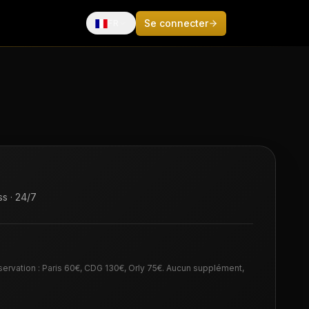
Se connecter
FR
Français
English
Español
Deutsch
Italiano
Português
中文
s · 24/7
日本語
éservation : Paris 60€, CDG 130€, Orly 75€. Aucun supplément,